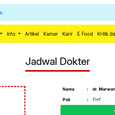
in
Info
Artikel
Kamar
Karir
E Food
Kritik d
Jadwal Dokter
Nama
:
dr. Marwa
Poli
:
THT