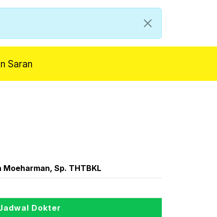
an Saran
n Moeharman, Sp. THTBKL
Jadwal Dokter