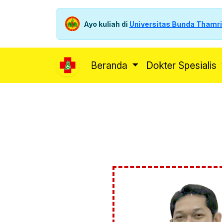
Ayo kuliah di
Universitas Bunda Thamr
Beranda
Dokter Spesialis